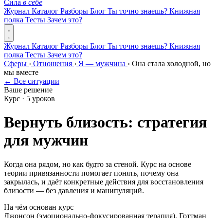
Сила
в себе
Журнал
Каталог
Разборы
Блог
Ты точно знаешь?
Книжная
полка
Тесты
Зачем это?
Журнал
Каталог
Разборы
Блог
Ты точно знаешь?
Книжная
полка
Тесты
Зачем это?
Сферы
›
Отношения
›
Я — мужчина
›
Она стала холодной, но
мы вместе
← Все ситуации
Ваше решение
Курс · 5 уроков
Вернуть близость: стратегия
для мужчин
Когда она рядом, но как будто за стеной. Курс на основе
теории привязанности помогает понять, почему она
закрылась, и даёт конкретные действия для восстановления
близости — без давления и манипуляций.
На чём основан курс
Джонсон (эмоционально-фокусированная терапия), Готтман