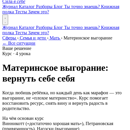
Сила
в себе
Журнал
Каталог
Разборы
Блог
Ты точно знаешь?
Книжная
полка
Тесты
Зачем это?
Журнал
Каталог
Разборы
Блог
Ты точно знаешь?
Книжная
полка
Тесты
Зачем это?
Сферы
›
Семья и дети
›
Мать
›
Материнское выгорание
← Все ситуации
Ваше решение
Курс · 4 урока
Материнское выгорание:
вернуть себе себя
Когда любишь ребёнка, но каждый день как марафон — это
выгорание, не «плохое материнство». Курс помогает
восстановить ресурс, снять вину и вернуть радость в
родительство.
На чём основан курс
Винникотт («достаточно хорошая мать»), Петрановская
(привязанность), Нагоски (выгорание)