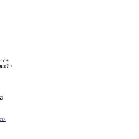
я?
+
зни?
+
62
рта