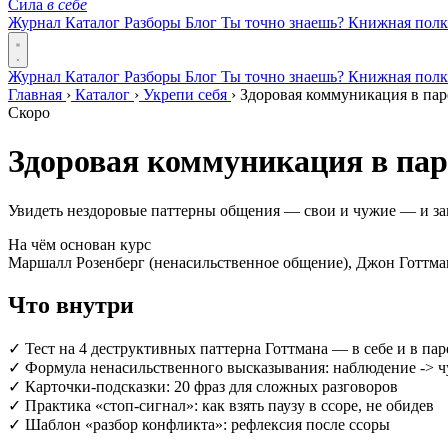
Сила
в себе
Журнал
Каталог
Разборы
Блог
Ты точно знаешь?
Книжная пол
Журнал
Каталог
Разборы
Блог
Ты точно знаешь?
Книжная пол
Главная
›
Каталог
›
Укрепи себя
›
Здоровая коммуникация в пар
Скоро
Здоровая коммуникация в пар
Увидеть нездоровые паттерны общения — свои и чужие — и зам
На чём основан курс
Маршалл Розенберг (ненасильственное общение), Джон Готтман
Что внутри
✓
Тест на 4 деструктивных паттерна Готтмана — в себе и в пар
✓
Формула ненасильственного высказывания: наблюдение -> чу
✓
Карточки-подсказки: 20 фраз для сложных разговоров
✓
Практика «стоп-сигнал»: как взять паузу в ссоре, не обидев
✓
Шаблон «разбор конфликта»: рефлексия после ссоры