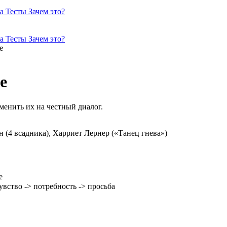
ка
Тесты
Зачем это?
ка
Тесты
Зачем это?
е
е
енить их на честный диалог.
 (4 всадника), Харриет Лернер («Танец гнева»)
е
вство -> потребность -> просьба