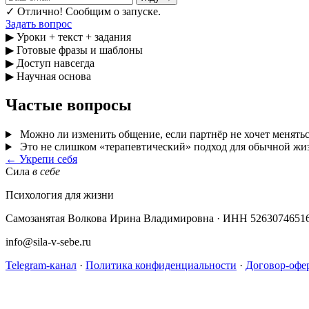
✓ Отлично! Сообщим о запуске.
Задать вопрос
▶
Уроки + текст + задания
▶
Готовые фразы и шаблоны
▶
Доступ навсегда
▶
Научная основа
Частые вопросы
Можно ли изменить общение, если партнёр не хочет менятьс
Это не слишком «терапевтический» подход для обычной жи
← Укрепи себя
Сила
в себе
Психология для жизни
Самозанятая Волкова Ирина Владимировна · ИНН 5263074651
info@sila-v-sebe.ru
Telegram-канал
·
Политика конфиденциальности
·
Договор-офе